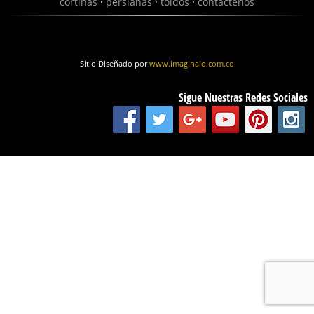
cortinas
·
persianas
·
toldos
·
contáctenos
Sitio Diseñado por
www.imaginalo.com.co
Sigue Nuestras Redes Sociales