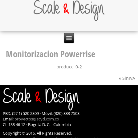
Monitorizacion Powerrise
produce_0-2
«
SinIVA
PBX: (57 1) 520 2309 · Móvil: (320) 333 7503
Email:
proyectos@scyd.com.co
CL 138 46 12 · Bogotá D. C. - Colombia
Copyright © 2016. All Rights Reserved.